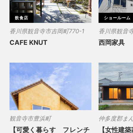
飲食店
ショールーム
香川県観音寺市吉岡町770-1
香川県観音寺
CAFE KNUT
西岡家具
観音寺市豊浜町
仲多度郡ま
【可愛く暮らす フレンチ
【女性建築