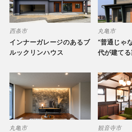
西条市
丸亀市
インナーガレージのあるブ
“普通じゃ
ルックリンハウス
代が建てる
丸亀市
観音寺市