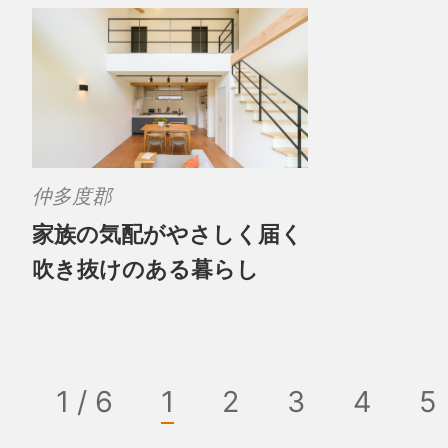
仲多度郡
家族の気配がやさしく届く
吹き抜けのある暮らし
1 / 6
1
2
3
4
5