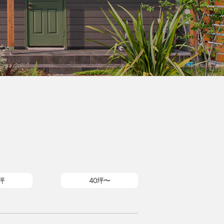
坪
40坪〜