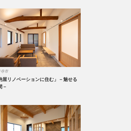
音寺市
納屋リノベーションに住む」－魅せる
間－