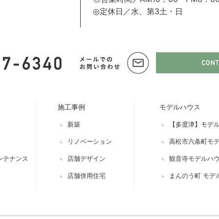
◎定休日／水、第3土・日
施工事例
モデルハウス
新築
【多度津】モデ
リノベーション
高松市六条町モ
ンテナンス
店舗デザイン
観音寺モデルハ
店舗併用住宅
まんのう町 モデ