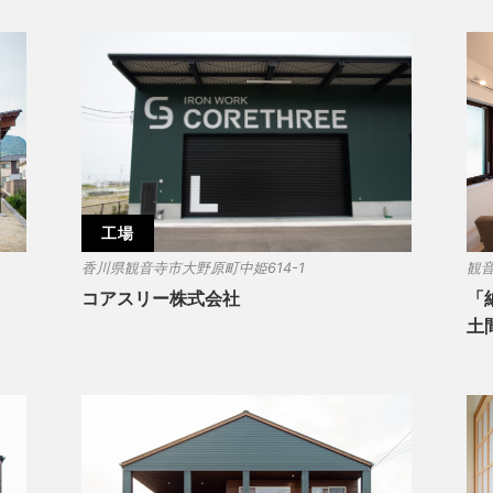
工場
香川県観音寺市大野原町中姫614-1
観
コアスリー株式会社
「
土