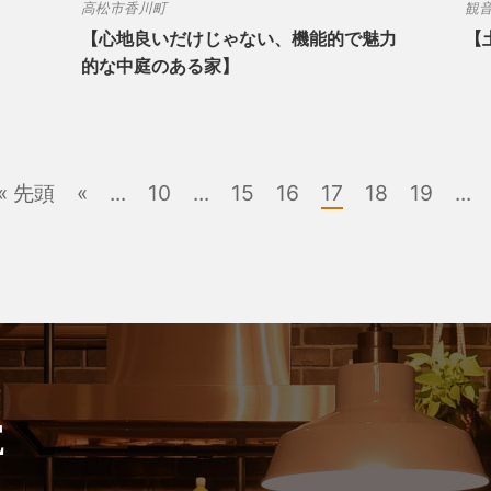
高松市香川町
観
【心地良いだけじゃない、機能的で魅力
【
的な中庭のある家】
« 先頭
«
...
10
...
15
16
17
18
19
...
E