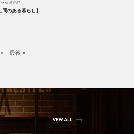
音寺市瀬戸町
土間のある暮らし】
»
最後 »
VEW ALL