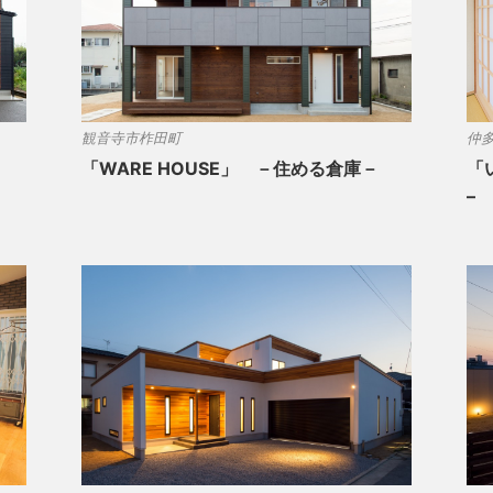
観音寺市柞田町
仲
「WARE HOUSE」 －住める倉庫－
「い
–