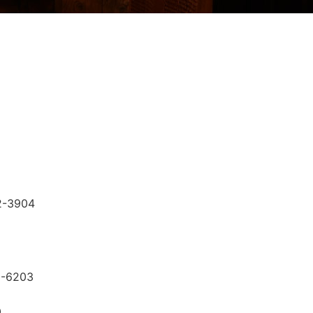
2-3904
）
3
5-6203
0