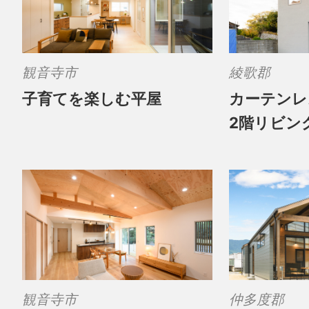
観音寺市
綾歌郡
子育てを楽しむ平屋
カーテンレ
2階リビン
観音寺市
仲多度郡