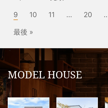
9
10
11
...
20
..
最後 »
MODEL HOUSE