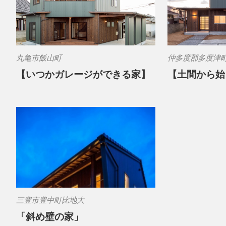
丸亀市飯山町
仲多度郡多度津
【いつかガレージができる家】
【土間から始
三豊市豊中町比地大
「斜め壁の家」