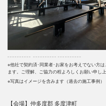
– – – – – – – – – –   – – – – – – – – – –  – – – – – – – – – – 
※他社で契約済･同業者･お家をお考えでない方
ます。
ご理解、ご協力の程よろしくお願い申し
※写真はイメージを含みます（過去の施工事例）
【会場】仲多度郡 多度津町