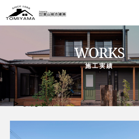
WORKS
施工実績
次世代へ繋ぐ高性能リノベー
さぬき市