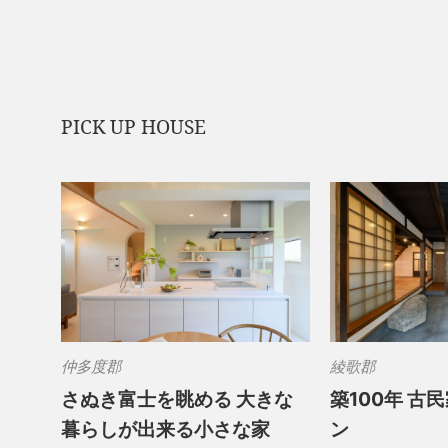
PICK UP HOUSE
仲多度郡
綾歌郡
さぬき富士を眺める 大きな
築100年 古
暮らしが出来る小さな家
ン