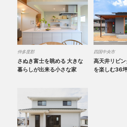
仲多度郡
四国中央市
さぬき富士を眺める 大きな
高天井リビン
暮らしが出来る小さな家
を楽しむ36