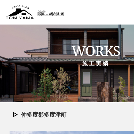
WORKS
施工実績
「いまこそ、平屋」 - Life wi
–
仲多度郡多度津町