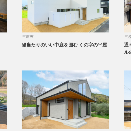
三豊市
三
陽当たりのいい中庭を囲む くの字の平屋
通
ル