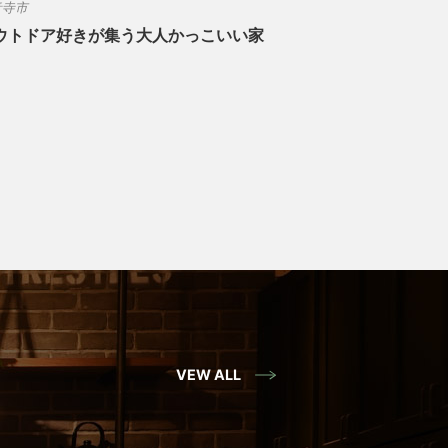
音寺市
ウトドア好きが集う大人かっこいい家
VEW ALL