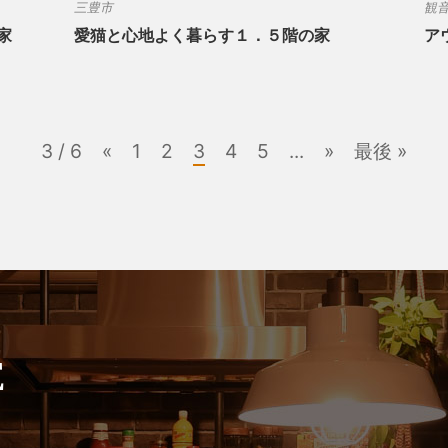
三豊市
観
家
愛猫と心地よく暮らす１．５階の家
ア
3 / 6
«
1
2
3
4
5
...
»
最後 »
E