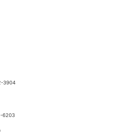
2-3904
）
3
5-6203
0