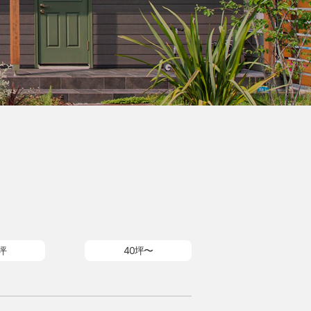
坪
40坪〜