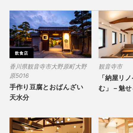
飲食店
香川県観音寺市大野原町大野
観音寺市
原5016
「納屋リノ
手作り豆腐とおばんざい
む」－魅せ
天水分