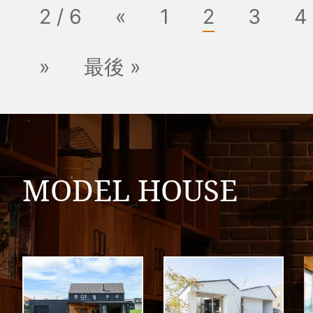
2 / 6
«
1
2
3
4
»
最後 »
MODEL HOUSE