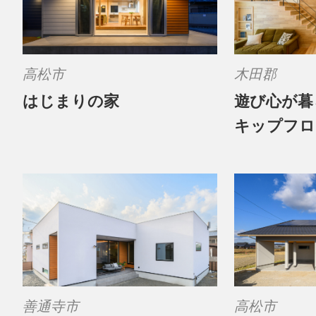
高松市
木田郡
はじまりの家
遊び心が暮
キップフロ
善通寺市
高松市