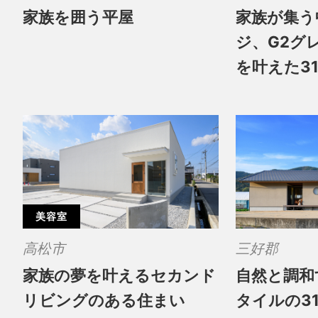
家族を囲う平屋
家族が集う
ジ、G2グ
を叶えた3
美容室
高松市
三好郡
家族の夢を叶えるセカンド
自然と調和す
リビングのある住まい
タイルの3